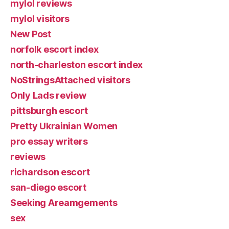
mylol reviews
mylol visitors
New Post
norfolk escort index
north-charleston escort index
NoStringsAttached visitors
Only Lads review
pittsburgh escort
Pretty Ukrainian Women
pro essay writers
reviews
richardson escort
san-diego escort
Seeking Areamgements
sex