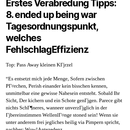
Erstes Verabredung Tipps:
8. ended up being war
Tagesordnungspunkt,
welches
FehlschlagEffizienz
Top: Pass Away kleinen KГјrzel
“Es entsetzt mich jede Menge, Sofern zwischen
PГ¤rchen, Perish einander kein bisschen kennen,
unmittelbar eine gewisse Nahesein entsteht. Sobald Ihr
Sicht, Der kichern und ein Schote genГјgen. Parece gibt
nichts SchГ¶neres, wanneer unverzГјglich in der
Гјbereinstimmen WellenlГ¤nge stoned sein! Wenn sie
unter anderem frei jegliches heilig via Pimpern spricht,
nachher: Wow!Antezedenz