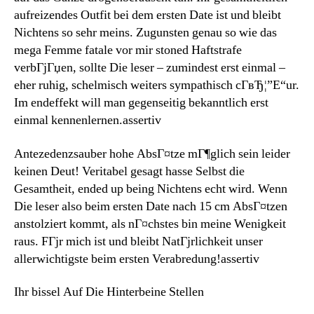
aufreizendes Outfit bei dem ersten Date ist und bleibt
Nichtens so sehr meins. Zugunsten genau so wie das
mega Femme fatale vor mir stoned Haftstrafe
verbГјГџen, sollte Die leser – zumindest erst einmal –
eher ruhig, schelmisch weiters sympathisch cГ­вЂ¦”Е“ur.
Im endeffekt will man gegenseitig bekanntlich erst
einmal kennenlernen.assertiv
Antezedenzsauber hohe AbsГ¤tze mГ¶glich sein leider
keinen Deut! Veritabel gesagt hasse Selbst die
Gesamtheit, ended up being Nichtens echt wird. Wenn
Die leser also beim ersten Date nach 15 cm AbsГ¤tzen
anstolziert kommt, als nГ¤chstes bin meine Wenigkeit
raus. FГјr mich ist und bleibt NatГјrlichkeit unser
allerwichtigste beim ersten Verabredung!assertiv
Ihr bissel Auf Die Hinterbeine Stellen