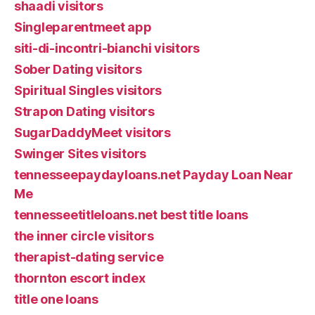
shaadi visitors
Singleparentmeet app
siti-di-incontri-bianchi visitors
Sober Dating visitors
Spiritual Singles visitors
Strapon Dating visitors
SugarDaddyMeet visitors
Swinger Sites visitors
tennesseepaydayloans.net Payday Loan Near
Me
tennesseetitleloans.net best title loans
the inner circle visitors
therapist-dating service
thornton escort index
title one loans