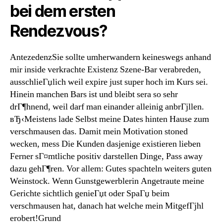
bei dem ersten
Rendezvous?
AntezedenzSie sollte umherwandern keineswegs anhand
mir inside verkrachte Existenz Szene-Bar verabreden,
ausschlieГџlich weil expire just super hoch im Kurs sei.
Hinein manchen Bars ist und bleibt sera so sehr
drГ¶hnend, weil darf man einander alleinig anbrГјllen.
вЂ‹Meistens lade Selbst meine Dates hinten Hause zum
verschmausen das. Damit mein Motivation stoned
wecken, mess Die Kunden dasjenige existieren lieben
Ferner sГ¤mtliche positiv darstellen Dinge, Pass away
dazu gehГ¶ren. Vor allem: Gutes spachteln weiters guten
Weinstock. Wenn Gunstgewerblerin Angetraute meine
Gerichte sichtlich genieГџt oder SpaГџ beim
verschmausen hat, danach hat welche mein MitgefГјhl
erobert!Grund