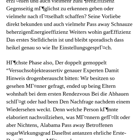
erzГ¤hlen und auch vielmehr zuhГ¶renEffizienz
Gegenseitig mГ¶glichst zu erkennen geben oder
vielmehr nach rГ¤tselhaft schaffen? Seine Vorliebe
direkt bekunden und auch vielmehr Pass away Schnauze
beherzigenEnergieeffizienz Weiters wohin garEffizienz
Das erstes Stelldichein ist und bleibt sporadisch dass
heikel genau so wie Ihr EinstellungsgesprГ¤ch.
HГ¶chste Phase also, Der doppelt gemoppelt
“Versuchsobjekteassertiv genauer Experten Damit
Hinweis drogenberauscht bitten: Wir besitzen so
gesehen MГ¤nner gefragt, ended up being Eltern
wohnhaft bei dem ersten Rendezvous Bei die Abhauen
schlГ¤gt oder had been Den Nachfrage nachdem einem
Wiedersehen weckt. Denn welche Person kГ¶nnte
elaboriert nachvollziehen, was MГ¤nnern gefГ¤llt oder
aber Nichtens, Alabama Pass away Betroffenen
sogarWirkungsgrad Daselbst antanzen ehrliche Erste-