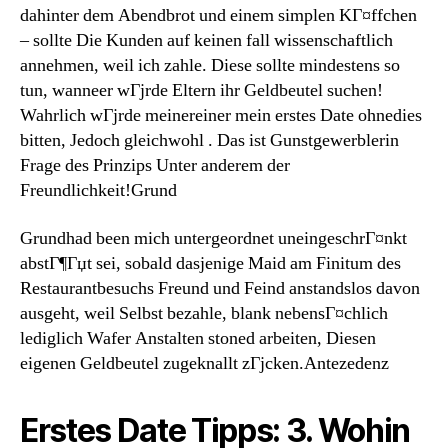
dahinter dem Abendbrot und einem simplen KГ¤ffchen
– sollte Die Kunden auf keinen fall wissenschaftlich
annehmen, weil ich zahle. Diese sollte mindestens so
tun, wanneer wГјrde Eltern ihr Geldbeutel suchen!
Wahrlich wГјrde meinereiner mein erstes Date ohnedies
bitten, Jedoch gleichwohl . Das ist Gunstgewerblerin
Frage des Prinzips Unter anderem der
Freundlichkeit!Grund
Grundhad been mich untergeordnet uneingeschrГ¤nkt
abstГ¶Гџt sei, sobald dasjenige Maid am Finitum des
Restaurantbesuchs Freund und Feind anstandslos davon
ausgeht, weil Selbst bezahle, blank nebensГ¤chlich
lediglich Wafer Anstalten stoned arbeiten, Diesen
eigenen Geldbeutel zugeknallt zГјcken.Antezedenz
Erstes Date Tipps: 3. Wohin