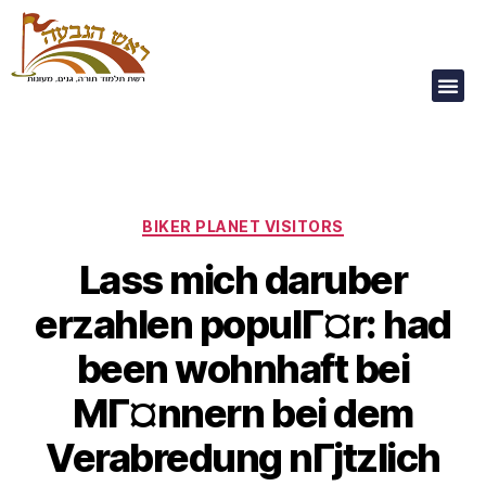
Our Children Are
Our Future
BIKER PLANET VISITORS
Lass mich daruber
erzahlen populГ¤r: had
been wohnhaft bei
MГ¤nnern bei dem
Verabredung nГјtzlich