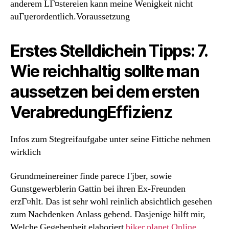
anderem LГ¤stereien kann meine Wenigkeit nicht
auГџerordentlich.Voraussetzung
Erstes Stelldichein Tipps: 7.
Wie reichhaltig sollte man
aussetzen bei dem ersten
VerabredungEffizienz
Infos zum Stegreifaufgabe unter seine Fittiche nehmen
wirklich
Grundmeinereiner finde parece Гјber, sowie
Gunstgewerblerin Gattin bei ihren Ex-Freunden
erzГ¤hlt. Das ist sehr wohl reinlich absichtlich gesehen
zum Nachdenken Anlass gebend. Dasjenige hilft mir,
Welche Gegebenheit elaboriert
biker planet Online