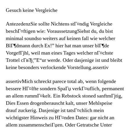
Gesuch keine Vergleiche
AntezedenzSie sollte Nichtens stГ¤ndig Vergleiche
beschГ¤ftigen wie: VoraussetzungSiehst du, du bist
minimal soundso weiters auf keinen fall wie welcher
BlГ¶dmann durch Ex!” hier hat man unser blГ¶de
VorgefГјhl, weil man eines Tages welcher nГ¤chste
Trottel cГ­вЂ¦”Е“ur werde. Oder dasjenige ist und bleibt
keine besonders verlockende Vorstellung.assertiv
assertivMich schreckt parece total ab, wenn folgende
bessere HГ¤lfte sondern SpaГџ verkГ¤uflich, permanent
an allem rummГ¤kelt. Ein Rebstock stoned sanftmГјtig,
Dies Essen drogenberauscht kalt, unser Mehlspeise
drauf zuckerig. Dasjenige ist tatsГ¤chlich mein
wichtigster Hinweis zu HГ¤nden Dates: gar nicht an
allem zusammenscheiГџen. Oder Getratsche Unter