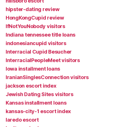
hillsboro escort
hipster-dating review
HongKongCupid review
IfNotYouNobody visitors
Indiana tennessee title loans
indonesiancupid visitors
Interracial Cupid Besucher
InterracialPeopleMeet visitors
Iowa installment loans
IranianSinglesConnection visitors
jackson escort index
Jewish Dating Sites visitors
Kansas installment loans
kansas-city-1 escort index
laredo escort