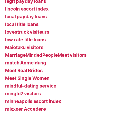
legit payday loans
lincoln escort index
local payday loans
local title loans
lovestruck visiteurs
low rate title loans
Maiotaku visitors
MarriageMindedPeopleMeet visitors
match Anmeldung
Meet Real Brides
Meet Single Women
mindful-dating service
mingle2 visitors
minneapolis escort index
mixxxer Accedere